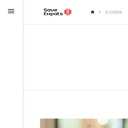
て
生活習慣病
覧
断