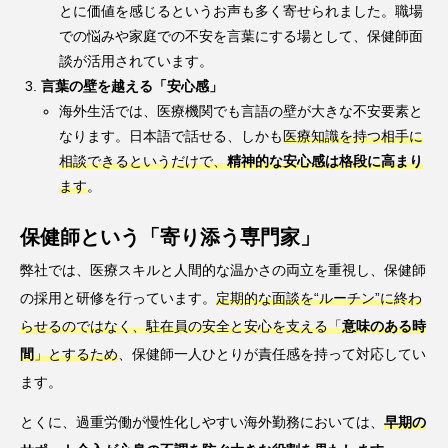
とに価値を感じるというお声も多く寄せられました。職場
での悩みや家庭での不安を言葉にする場として、保健師面
談が活用されています。
言葉の壁を越える「安心感」
海外生活では、医療機関でも言語の壁が大きな不安要素と
なります。日本語で話せる、しかも
医療知識を持つ相手に
相談できるというだけで、
精神的な安心感は格段に高まり
ます
。
保健師という「寄り添う専門家」
弊社では、医療スキルと人間的な温かさの両立を重視し、保健師
の採用と研修を行っています。
定期的な面談を“ルーチン”に終わ
らせるのではなく、駐在員の安全と安心を支える「
意味のある時
間
」とするため
、保健師一人ひとりが責任感を持って対応してい
ます。
とくに、過重労働が慢性化しやすい海外勤務においては、
早期の