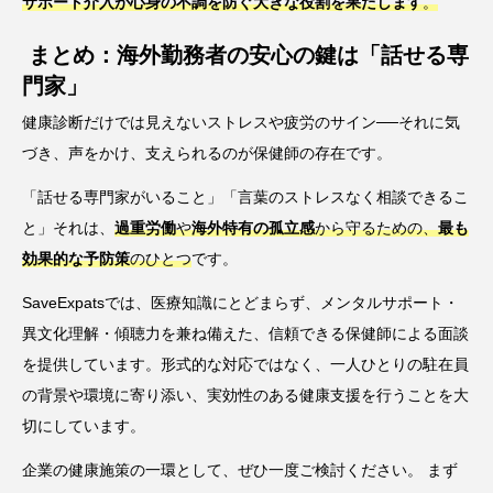
サポート介入が心身の不調を防ぐ大きな役割を果たします
。
まとめ：海外勤務者の安心の鍵は「話せる専
門家」
健康診断だけでは見えないストレスや疲労のサイン──それに気
づき、声をかけ、支えられるのが保健師の存在です。
「話せる専門家がいること」「言葉のストレスなく相談できるこ
と」それは、
過重労働
や
海外特有の孤立感
から守るための、
最も
効果的な予防策
のひとつ
です。
SaveExpatsでは、医療知識にとどまらず、メンタルサポート・
異文化理解・傾聴力を兼ね備えた、信頼できる保健師による面談
を提供しています。形式的な対応ではなく、一人ひとりの駐在員
の背景や環境に寄り添い、実効性のある健康支援を行うことを大
切にしています。
企業の健康施策の一環として、ぜひ一度ご検討ください。 まず