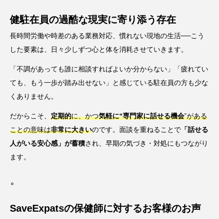
健駐在員の過酷な現実に寄り添う存在
長時間労働や時差のある業務対応、慣れない現地の生活──こう
した要素は、日々少しずつ心と体を消耗させていきます。
「不調があっても誰に相談すればよいか分からない」「疲れてい
ても、もう一歩が踏み出せない」と感じている駐在員の方も少な
くありません。
だからこそ、
定期的
に、かつ
気軽に“専門家に話せる機会
”がある
ことの意味は
非常に大きい
のです。面談を重ねることで
「話せる
人がいる安心感」が蓄積
され、早期の気づき・対処にもつながり
ます。
SaveExpatsの保健師に対するお客様のお声